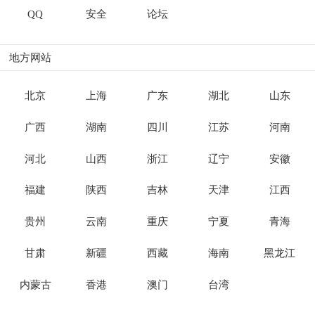
QQ
安全
论坛
地方网站
北京
上海
广东
湖北
山东
广西
湖南
四川
江苏
河南
河北
山西
浙江
辽宁
安徽
福建
陕西
吉林
天津
江西
贵州
云南
重庆
宁夏
青海
甘肃
新疆
西藏
海南
黑龙江
内蒙古
香港
澳门
台湾