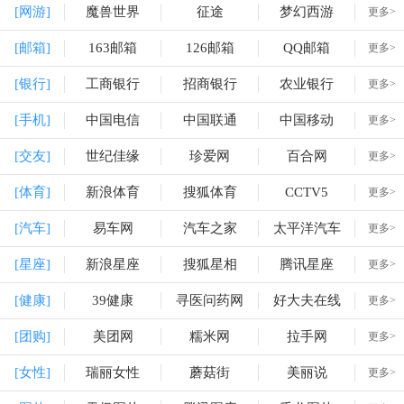
[网游]
魔兽世界
征途
梦幻西游
更多>
[邮箱]
163邮箱
126邮箱
QQ邮箱
更多>
[银行]
工商银行
招商银行
农业银行
更多>
[手机]
中国电信
中国联通
中国移动
更多>
[交友]
世纪佳缘
珍爱网
百合网
更多>
[体育]
新浪体育
搜狐体育
CCTV5
更多>
[汽车]
易车网
汽车之家
太平洋汽车
更多>
[星座]
新浪星座
搜狐星相
腾讯星座
更多>
[健康]
39健康
寻医问药网
好大夫在线
更多>
[团购]
美团网
糯米网
拉手网
更多>
[女性]
瑞丽女性
蘑菇街
美丽说
更多>