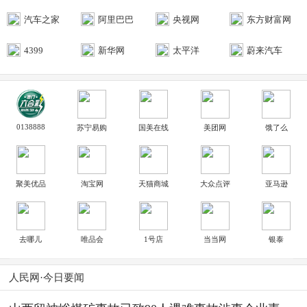
汽车之家
阿里巴巴
央视网
东方财富网
4399
新华网
太平洋
蔚来汽车
0138888
苏宁易购
国美在线
美团网
饿了么
聚美优品
淘宝网
天猫商城
大众点评
亚马逊
去哪儿
唯品会
1号店
当当网
银泰
人民网·今日要闻