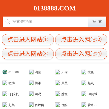
0138888.COM
0138888
淘宝
天猫
搜狐
微博
腾讯
凤凰
起点
QQ空间
网易
携程
58同城
赶集
百姓网
优酷
爱奇艺