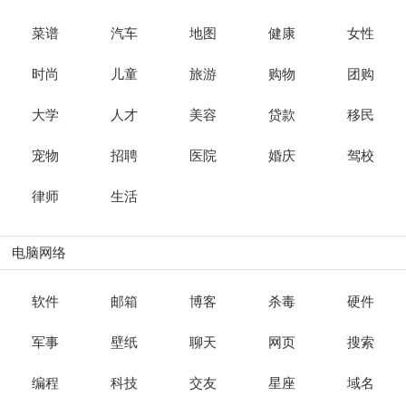
菜谱
汽车
地图
健康
女性
时尚
儿童
旅游
购物
团购
大学
人才
美容
贷款
移民
宠物
招聘
医院
婚庆
驾校
律师
生活
电脑网络
软件
邮箱
博客
杀毒
硬件
军事
壁纸
聊天
网页
搜索
编程
科技
交友
星座
域名