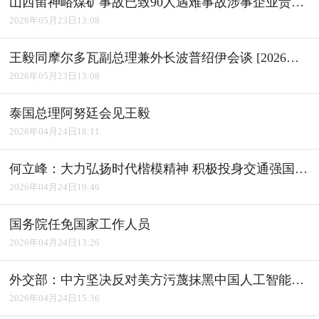
山西留神峪煤矿事故已致90人遇难事故涉事企业责任人已被控制 [2026年05月23日14:18]6支国家矿山应急救援队伍赴山西煤矿事故现场救援 [2026年05月23日14:18] 王毅同摩尔多瓦副总理兼外长波普绍伊会谈 [2026年05月23日06:16] 李鸿忠率全国人大代表团访问阿尔巴尼亚 [2026年05月23日06:16] 巴基斯坦总理夏巴兹今起对我国进行正式访问 [2026年05月23日06:37] 锐财经｜三方面看经济活力韧性 [2026年05月23日06:19] 吉林加速发展现代化大农业 [2026年05月23日13:14] .blist1 li.black1 a:hover{color:#212121} 山西通洲集团留神峪煤矿瓦斯爆炸事故已致超82人遇
2026年05月23日13:08
王毅同摩尔多瓦副总理兼外长波普绍伊会谈 [2026年05月23日06:16] 李鸿忠率全国人大代表团访问阿尔巴尼亚 [2026年05月23日06:16] 巴基斯坦总理夏巴兹今起对我国进行正式访问 [2026年05月23日06:37] 锐财经｜三方面看经济活力韧性 [2026年05月23日06:19] 吉林加速发展现代化大农业 [2026年05月23日13:14] .blist1 li.black1 a:hover{color:#212121} 山西通洲集团留神峪煤矿瓦斯爆炸事故已致超82人遇
2026年05月23日13:08
泰国总理阿努廷会见王毅
2026年04月24日18:11
何立峰：大力弘扬时代楷模精神 积极投身交通强国建设
2026年04月24日19:46
国务院任免国家工作人员
2026年04月24日13:26
外交部：中方坚决反对美方污蔑抹黑中国人工智能产业发展成就
2026年04月24日15:36