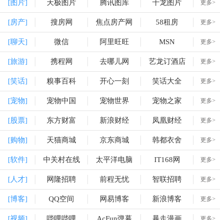
[图片]
天极图片
腾讯图库
千龙图片
更多>
[房产]
搜房网
焦点房产网
58租房
更多>
[聊天]
微信
阿里旺旺
MSN
更多>
[旅游]
携程网
去哪儿网
艺龙订酒店
更多>
[笑话]
糗事百科
开心一刻
笑话大全
更多>
[宠物]
宠物中国
宠物世界
宠物之家
更多>
[股票]
东方财富
新浪财经
凤凰财经
更多>
[购物]
天猫商城
京东商城
韩都衣舍
更多>
[软件]
中关村在线
太平洋电脑
IT168网
更多>
[人才]
网隆招聘
前程无忧
智联招聘
更多>
[博客]
QQ空间
网易博客
新浪博客
更多>
[视频]
哔哩哔哩
AcFun弹幕
暴走漫画
更多>